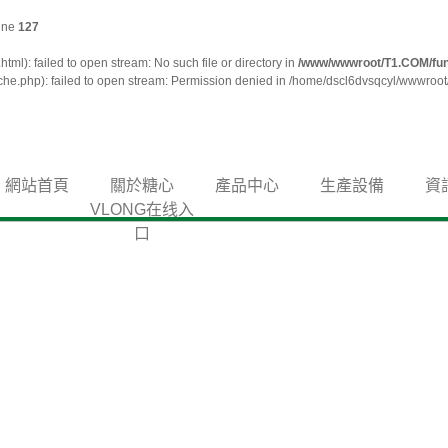
ine
127
ml): failed to open stream: No such file or directory in
/www/wwwroot/T1.COM/fu
e.php): failed to open stream: Permission denied in /home/dscl6dvsqcyl/wwwroot/
網站首頁
關於糖心
產品中心
生產設備
資
VLONG在线入
口