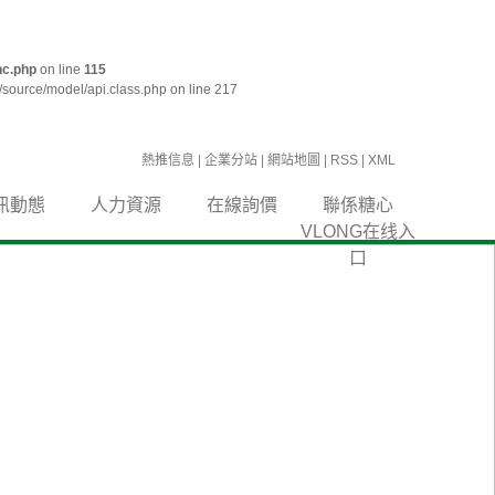
nc.php
on line
115
source/model/api.class.php on line 217
熱推信息
|
企業分站
|
網站地圖
|
RSS
|
XML
訊動態
人力資源
在線詢價
聯係糖心
VLONG在线入
口