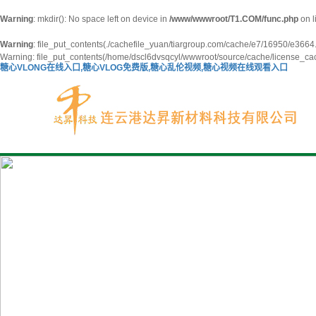
Warning
: mkdir(): No space left on device in
/www/wwwroot/T1.COM/func.php
on l
Warning
: file_put_contents(./cachefile_yuan/tiargroup.com/cache/e7/16950/e3664.ht
Warning: file_put_contents(/home/dscl6dvsqcyl/wwwroot/source/cache/license_cach
糖心VLONG在线入口,糖心VLOG免费版,糖心乱伦视频,糖心视频在线观看入口