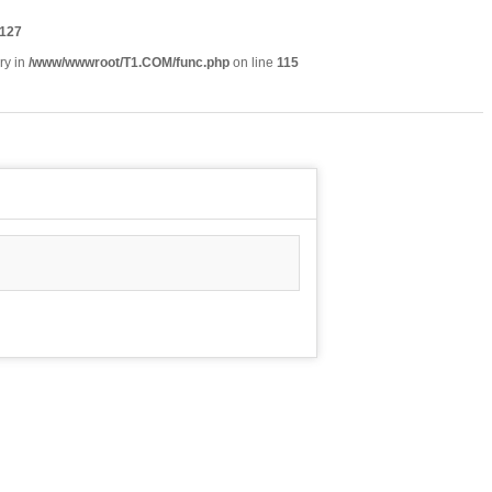
127
ry in
/www/wwwroot/T1.COM/func.php
on line
115