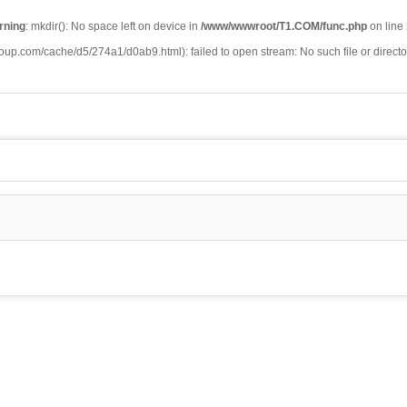
rning
: mkdir(): No space left on device in
/www/wwwroot/T1.COM/func.php
on line
group.com/cache/d5/274a1/d0ab9.html): failed to open stream: No such file or directo